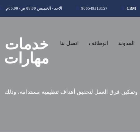
CRM
966549313157
الاحد - الخميس 08.00 ص- 05.00م
خدمات
المدونة
الوظائف
اتصل بنا
مهارات
ة، وتمكين فرق العمل لتحقيق أهداف تنظيمية مستدامة، وذلك