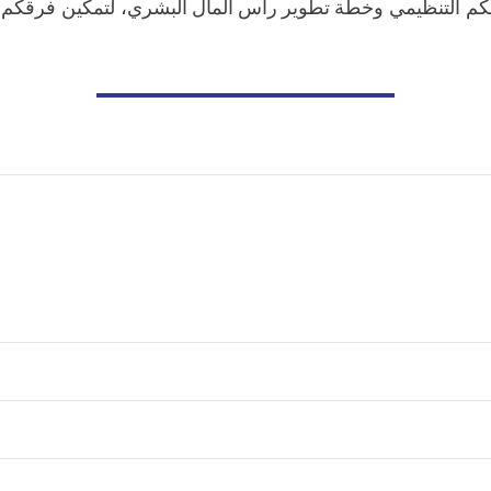
ياجكم التنظيمي وخطة تطوير رأس المال البشري، لتمكين فرقكم م