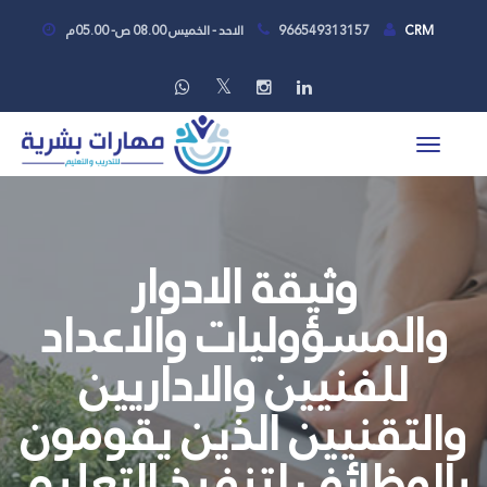
CRM
966549313157
الاحد - الخميس 08.00 ص- 05.00م
وثيقة الادوار
والمسؤوليات والاعداد
للفنيين والاداريين
والتقنيين الذين يقومون
بالوظائف لتنفيذ التعليم