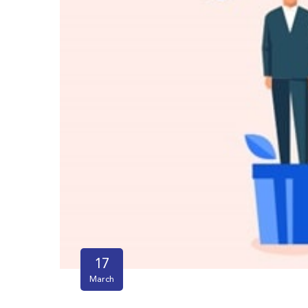
17
March