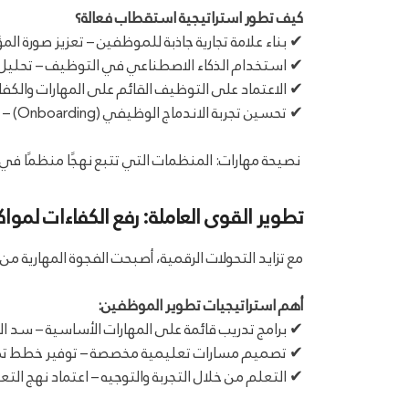
كيف تطور استراتيجية استقطاب فعالة؟
✔ بناء علامة تجارية جاذبة للموظفين – تعزيز صورة 
✔ استخدام الذكاء الاصطناعي في التوظيف – تحليل ال
✔ الاعتماد على التوظيف القائم على المهارات والكفا
✔ تحسين تجربة الاندماج الوظيفي (Onboarding) – توفير تجربة ترحيبية سلسة للموظفين الجدد.
نصيحة مهارات: المنظمات التي تتبع نهجًا منظمًا ف
تطوير القوى العاملة: رفع الكفاءات لمواك
مع تزايد التحولات الرقمية، أصبحت الفجوة المهارية م
أهم استراتيجيات تطوير الموظفين:
✔ برامج تدريب قائمة على المهارات الأساسية – سد ال
✔ تصميم مسارات تعليمية مخصصة – توفير خطط تط
✔ التعلم من خلال التجربة والتوجيه – اعتماد نهج التعل