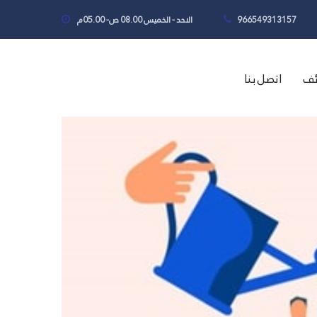
966549313157
الاحد - الخميس 08.00 ص- 05.00م
ئف
اتصل بنا