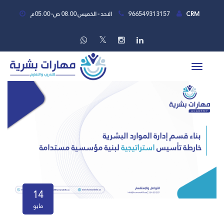
CRM
966549313157
الاحد - الخميس 08.00 ص- 05.00م
14
مايو