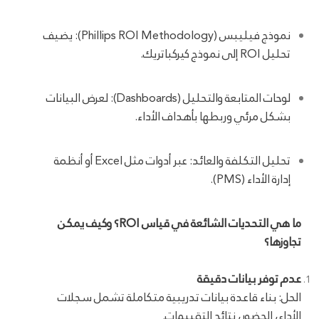
نموذج فيليبس (Phillips ROI Methodology): يضيف
تحليل ROI إلى نموذج كيركباتريك.
لوحات المتابعة والتحليل (Dashboards): لعرض البيانات
بشكل مرئي وربطها بأهداف الأداء.
تحليل التكلفة والعائد: عبر أدوات مثل Excel أو أنظمة
إدارة الأداء (PMS).
ما هي التحديات الشائعة في قياس ROI؟ وكيف يمكن
تجاوزها؟
عدم توفر بيانات دقيقة
الحل: بناء قاعدة بيانات تدريبية متكاملة تشمل سجلات
الأداء، الحضور، نتائج التقييمات.