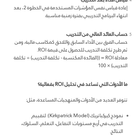
إعادة قياس نفس المؤشرات المستخدمة في الخطوة 2، بعد
انتهاء البرنامج التدريبي بفترة زمنية مناسبة.
حساب العائد المالي من التدريب
حساب الفرق بين الأداء السابق واللاحق كمكاسب مالية، ومن
ثم طرح تكلفة التدريب للحصول على قيمة ROI.
معادلة ROI = ((الفائدة المكتسبة - تكلفة التدريب) ÷ تكلفة
التدريب) × 100
ما الأدوات التي تساعد في تحليل ROI بفعالية؟
تتوفر العديد من الأدوات والمنهجيات المساعدة، مثل:
نموذج كيركباتريك (Kirkpatrick Model): لتقييم
التدريب في أربع مستويات: التفاعل، التعلم، السلوك،
النتائج.