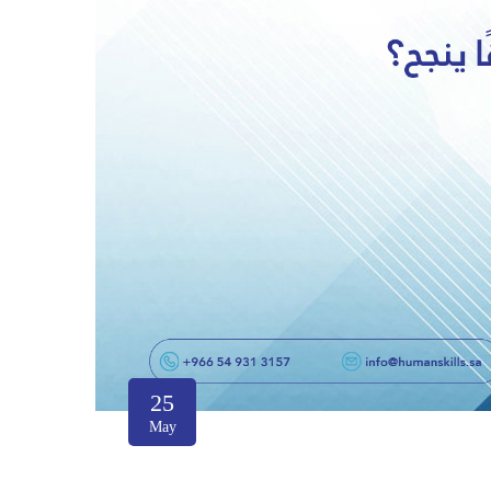
25
May