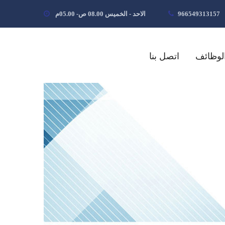
966549313157
الاحد - الخميس 08.00 ص- 05.00م
لوظائف
اتصل بنا