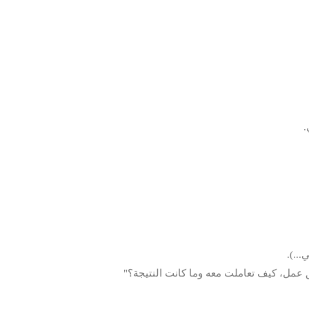
.
...).