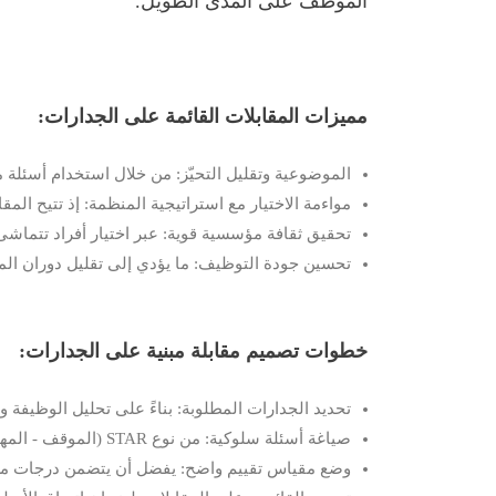
الموظف على المدى الطويل.
مميزات المقابلات القائمة على الجدارات:
الموضوعية وتقليل التحيّز: من خلال استخدام أسئلة م
مواءمة الاختيار مع استراتيجية المنظمة: إذ تتيح الم
تحقيق ثقافة مؤسسية قوية: عبر اختيار أفراد تتماشى
تحسين جودة التوظيف: ما يؤدي إلى تقليل دوران الموظ
خطوات تصميم مقابلة مبنية على الجدارات:
تحديد الجدارات المطلوبة: بناءً على تحليل الوظيفة و
صياغة أسئلة سلوكية: من نوع STAR (الموقف - المهمة - الإجراء - النتيجة). مثال: "احكِ عن موقف واجهت فيه تحديًا ضمن فريق عمل، كيف تعاملت معه وما كانت النتيجة؟"
وضع مقياس تقييم واضح: يفضل أن يتضمن درجات من 1 إلى 5 لكل سلوك تم قياسه مع شرح معايير التق