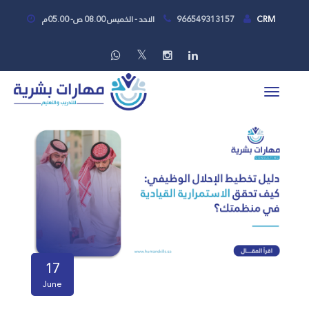
CRM
966549313157
الاحد - الخميس 08.00 ص- 05.00م
17
June