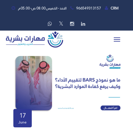
CRM
966549313157
الاحد - الخميس 08.00 ص- 05.00م
17
June