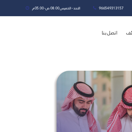
966549313157
الاحد - الخميس 08.00 ص- 05.00م
ئف
اتصل بنا