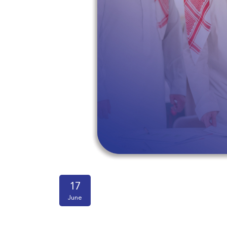
17
June