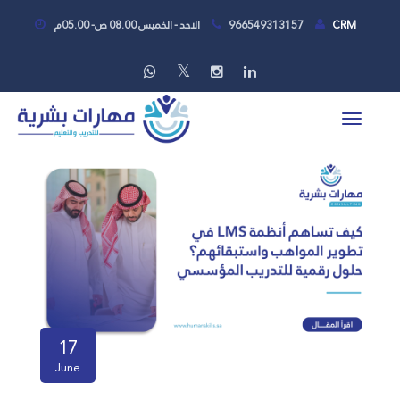
CRM
966549313157
الاحد - الخميس 08.00 ص- 05.00م
17
June