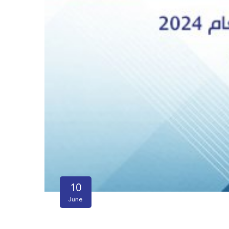
10
June