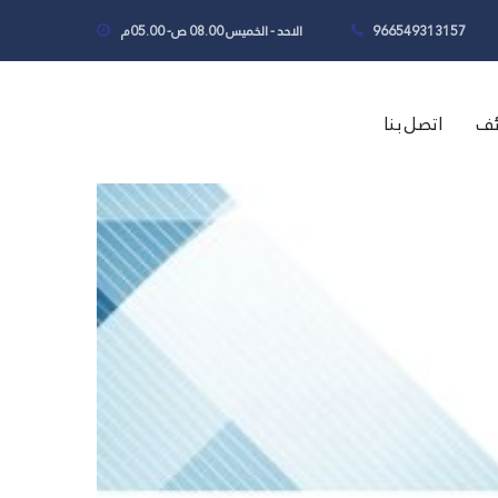
966549313157
الاحد - الخميس 08.00 ص- 05.00م
ئف
اتصل بنا