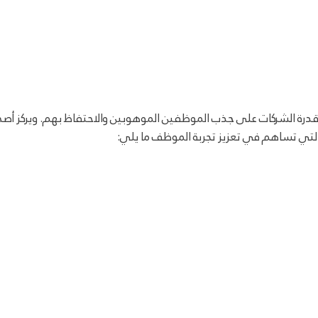
 قدرة الشركات على جذب الموظفين الموهوبين والاحتفاظ بهم. ويركز أ
التي تساهم في تعزيز تجربة الموظف ما يلي: