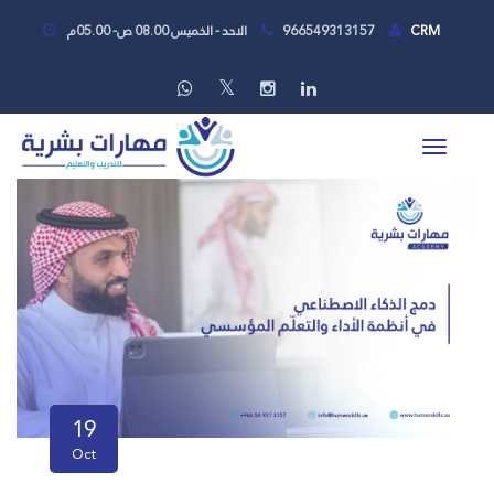
CRM
966549313157
الاحد - الخميس 08.00 ص- 05.00م
19
Oct