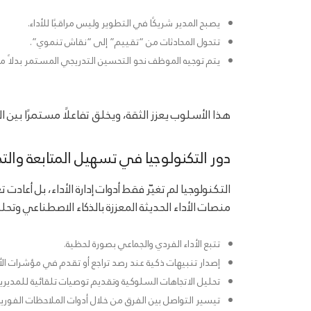
يصبح المدير شريكًا في التطوير وليس مراقبًا للأداء.
تتحول المحادثات من “تقييم” إلى “نقاش تنموي”.
يتم توجيه الموظف نحو التحسين التدريجي المستمر بدلاً من 
هذا الأسلوب يعزز الثقة، ويخلق تفاعلًا مستمرًا بين ال
دور التكنولوجيا في تسهيل المتابعة وال
التكنولوجيا لم تغيّر فقط أدوات إدارة الأداء، بل أعا
منصات الأداء الحديثة المعززة بالذكاء الاصطناعي وتحليلات الموارد البشرية (alytics
تتبع الأداء الفردي والجماعي بصورة لحظية.
إصدار تنبيهات ذكية عند رصد تراجع أو تقدم في مؤشرات الأد
تحليل الاتجاهات السلوكية وتقديم توصيات تلقائية للمديري
تيسير التواصل بين الفرق من خلال أدوات الملاحظات الفورية