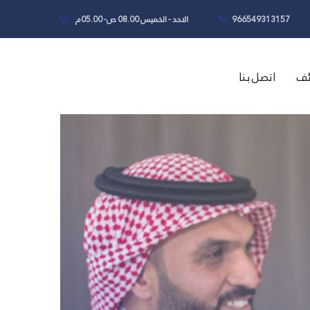
966549313157
الاحد - الخميس 08.00 ص- 05.00م
ئف
اتصل بنا