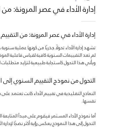
إدارة الأداء في عصر المرونة: من
إدارة الأداء في عصر المرونة: من التقيي
تشهد إدارة الأداء تحولًا جذريًا من كونها عملية سنوية جامدة إل
لم تعد التقييمات السنوية كافية لقياس فاعلية الموظف
ويأتي هذا التحول كاستجابة طبيعية لتزايد متطلبات الم
التحول من نموذج التقييم السنوي إلى ال
النماذج التقليدية في تقييم الأداء كانت تعتمد على دو
نفسها.
أما نموذج الأداء المستمر فيقوم على مبدأ المتابعة اللحظية (Real-time Feedback) وتحديث الأهداف بشكل دوري استنادًا إلى ا
التحول إلى هذا النموذج يعكس رؤية أكثر نضجًا لإدارة ال