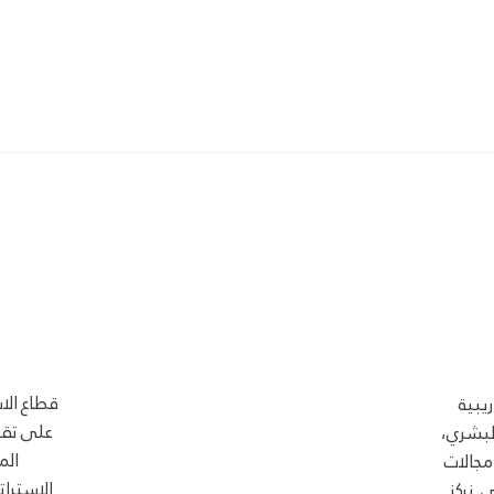
قطاع الا
يبية
على تقد
لبشري،
الم
مجالات
الاسترات
. نركز