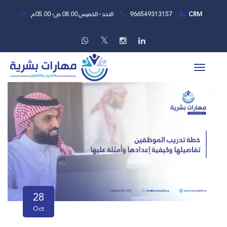
CRM
966549313157
الاحد - الخميس 08.00 ص- 05.00م
28
Oct