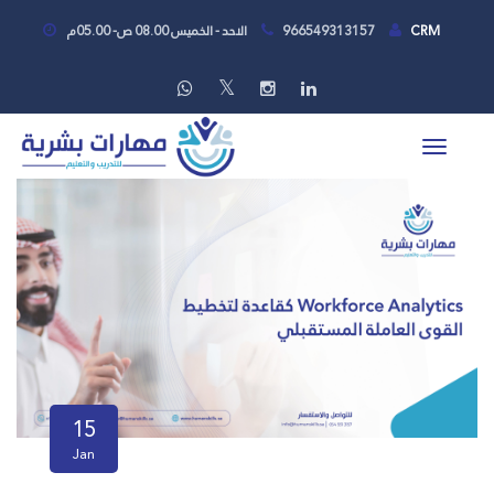
CRM
966549313157
الاحد - الخميس 08.00 ص- 05.00م
15
Jan