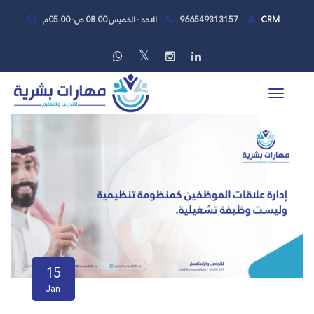
CRM
966549313157
الاحد - الخميس 08.00 ص- 05.00م
15
Jan