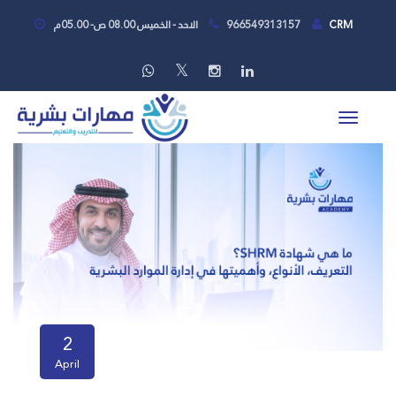
CRM
966549313157
الاحد - الخميس 08.00 ص- 05.00م
2
April