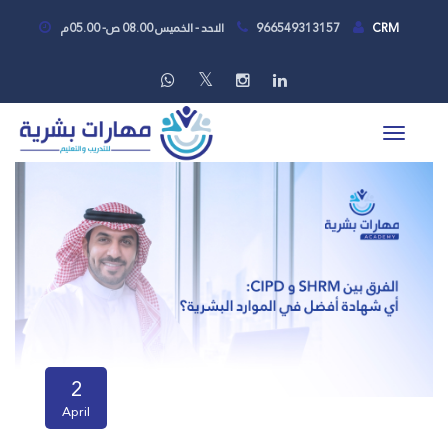
CRM
966549313157
الاحد - الخميس 08.00 ص- 05.00م
2
April