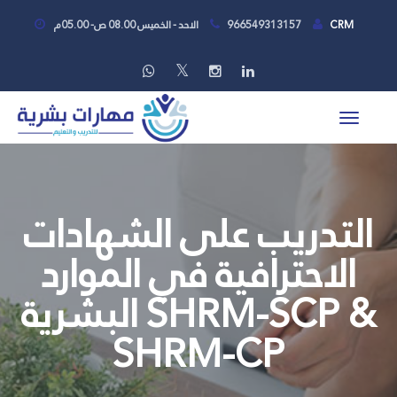
CRM
966549313157
الاحد - الخميس 08.00 ص- 05.00م
التدريب على الشهادات
الاحترافية في الموارد
البشرية SHRM-SCP &
SHRM-CP